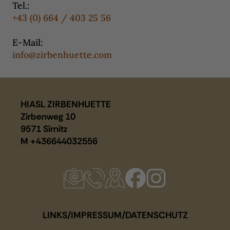
Tel.:
+43 (0) 664 / 403 25 56
E-Mail:
info@zirbenhuette.com
HIASL ZIRBENHUETTE
Zirbenweg 10
9571 Sirnitz
M
+436644032556
LINKS
/
IMPRESSUM
/
DATENSCHUTZ